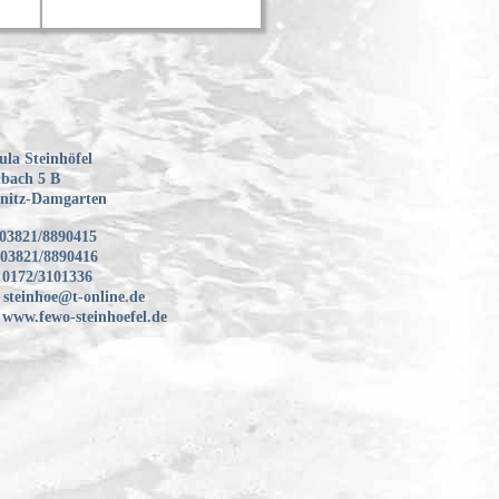
la Steinhöfel
bach 5 B
bnitz-Damgarten
3821/8890415
821/8890416
172/3101336
steinhoe@t-online.de
 www.fewo-steinhoefel.de